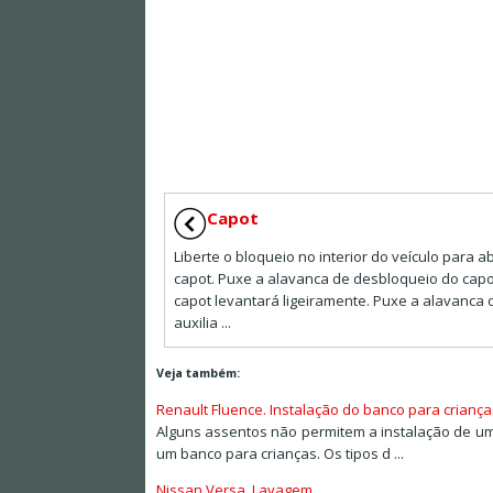
Capot
Liberte o bloqueio no interior do veículo para ab
capot. Puxe a alavanca de desbloqueio do capo
capot levantará ligeiramente. Puxe a alavanca d
auxilia ...
Veja também:
Renault Fluence. Instalação do banco para criança
Alguns assentos não permitem a instalação de um
um banco para crianças. Os tipos d ...
Nissan Versa. Lavagem