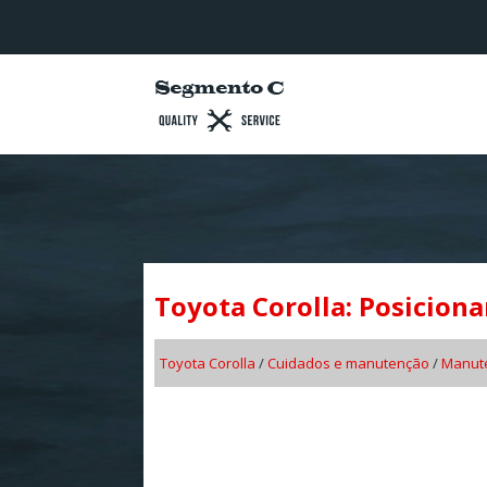
Toyota Corolla: Posicion
Toyota Corolla
/
Cuidados e manutenção
/
Manute