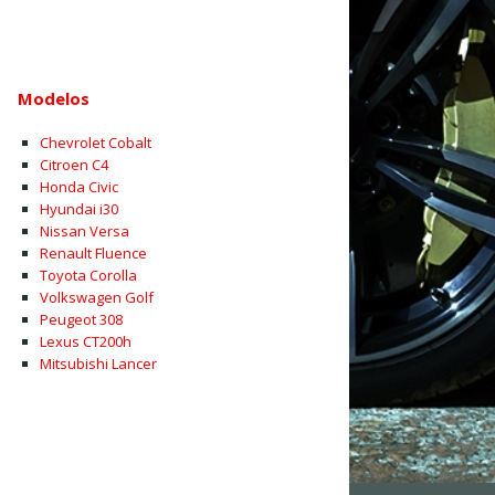
Modelos
Chevrolet Cobalt
Citroen C4
Honda Civic
Hyundai i30
Nissan Versa
Renault Fluence
Toyota Corolla
Volkswagen Golf
Peugeot 308
Lexus CT200h
Mitsubishi Lancer