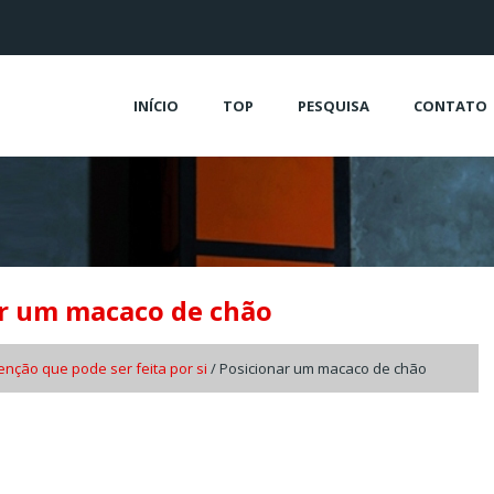
INÍCIO
TOP
PESQUISA
CONTATO
ar um macaco de chão
nção que pode ser feita por si
/ Posicionar um macaco de chão