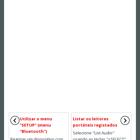
Utilizar o menu
Listar os leitores
"SETUP" (menu
portáteis registados
"Bluetooth")
Selecione "List Audio"
Registar um dispositivo com
usando as teclas "<SELECT",