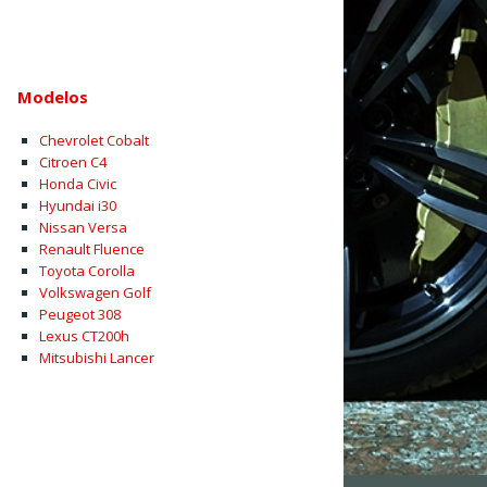
Modelos
Chevrolet Cobalt
Citroen C4
Honda Civic
Hyundai i30
Nissan Versa
Renault Fluence
Toyota Corolla
Volkswagen Golf
Peugeot 308
Lexus CT200h
Mitsubishi Lancer