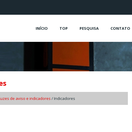
INÍCIO
TOP
PESQUISA
CONTATO
es
Luzes de aviso e indicadores
/ Indicadores