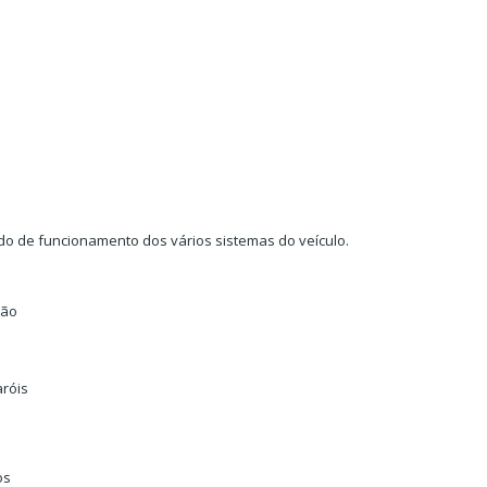
do de funcionamento dos vários sistemas do veículo.
ção
aróis
os