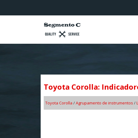
Toyota Corolla: Indicador
Toyota Corolla
/
Agrupamento de instrumentos
/