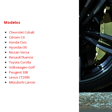
Modelos
Chevrolet Cobalt
Citroen C4
Honda Civic
Hyundai i30
Nissan Versa
Renault Fluence
Toyota Corolla
Volkswagen Golf
Peugeot 308
Lexus CT200h
Mitsubishi Lancer