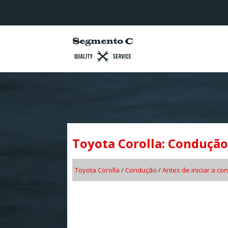
Toyota Corolla: Condução
Toyota Corolla
/
Condução
/
Antes de iniciar a c