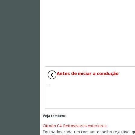
Antes de iniciar a condução
...
Veja também:
Citroën C4. Retrovisores exteriores
Equipados cada um com um espelho regulável que