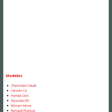
Modelos
Chevrolet Cobalt
Citroen C4
Honda Civic
Hyundai i30
Nissan Versa
Renault Fluence