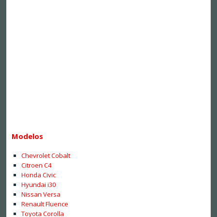
Modelos
Chevrolet Cobalt
Citroen C4
Honda Civic
Hyundai i30
Nissan Versa
Renault Fluence
Toyota Corolla