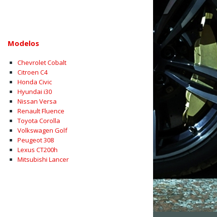
Modelos
Chevrolet Cobalt
Citroen C4
Honda Civic
Hyundai i30
Nissan Versa
Renault Fluence
Toyota Corolla
Volkswagen Golf
Peugeot 308
Lexus CT200h
Mitsubishi Lancer