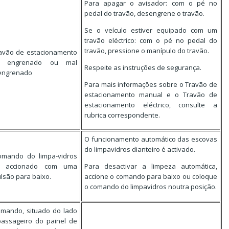
Para apagar o avisador: com o pé no
pedal do travão, desengrene o travão.
Se o veículo estiver equipado com um
travão eléctrico: com o pé no pedal do
travão, pressione o manípulo do travão.
avão de estacionamento
á engrenado ou mal
Respeite as instruções de segurança.
engrenado
Para mais informações sobre o Travão de
estacionamento manual e o Travão de
estacionamento eléctrico, consulte a
rubrica correspondente.
O funcionamento automático das escovas
do limpavidros dianteiro é activado.
omando do limpa-vidros
á accionado com uma
Para desactivar a limpeza automática,
lsão para baixo.
accione o comando para baixo ou coloque
o comando do limpavidros noutra posição.
mando, situado do lado
assageiro do painel de