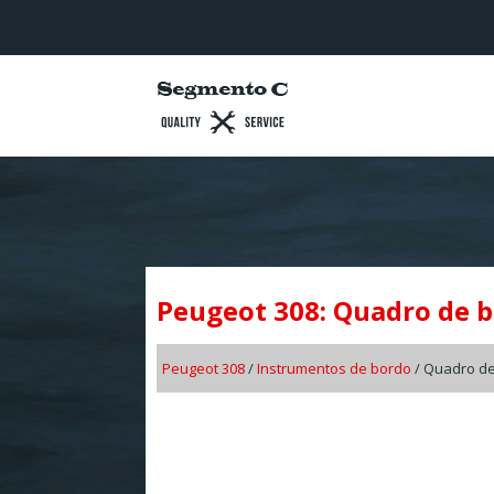
Peugeot 308: Quadro de 
Peugeot 308
/
Instrumentos de bordo
/ Quadro d