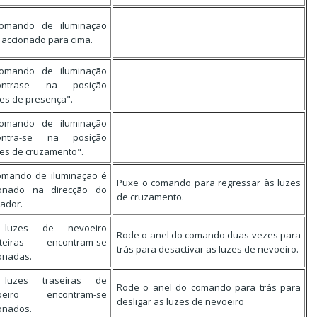
omando de iluminação
 accionado para cima.
omando de iluminação
ontrase na posição
es de presença".
omando de iluminação
ontra-se na posição
es de cruzamento".
omando de iluminação é
Puxe o comando para regressar às luzes
ionado na direcção do
de cruzamento.
zador.
luzes de nevoeiro
Rode o anel do comando duas vezes para
nteiras encontram-se
trás para desactivar as luzes de nevoeiro.
onadas.
luzes traseiras de
Rode o anel do comando para trás para
oeiro encontram-se
desligar as luzes de nevoeiro
onados.