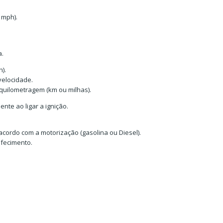
 mph).
a.
).
velocidade.
quilometragem (km ou milhas).
nte ao ligar a ignição.
acordo com a motorização (gasolina ou Diesel).
efecimento.