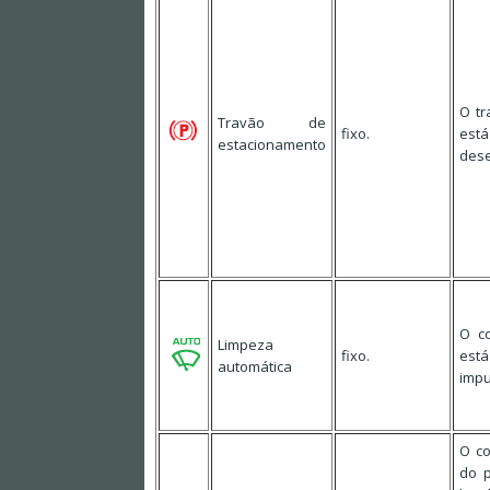
O tr
Travão de
fixo.
est
estacionamento
des
O c
Limpeza
fixo.
est
automática
impu
O co
do p