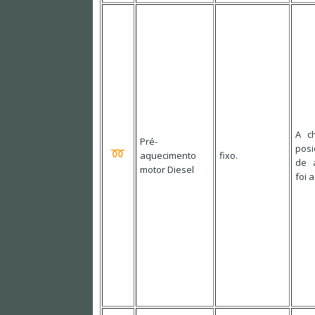
A c
Pré-
posi
aquecimento
fixo.
de 
motor Diesel
foi 