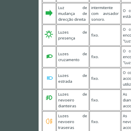
Luz de
intermitente
O c
mudança de
com avisador
está
direcção direita
sonoro.
O c
Luzes de
fixo.
enc
presença
"Luz
O c
Luzes de
fixo.
enc
cruzamento
"Luz
O c
Luzes de
fixo.
acc
estrada
utili
Luzes de
As 
nevoeiro
fixo.
dia
dianteiras
acci
Luzes de
As 
nevoeiro
fixo.
nev
traseiras
acci