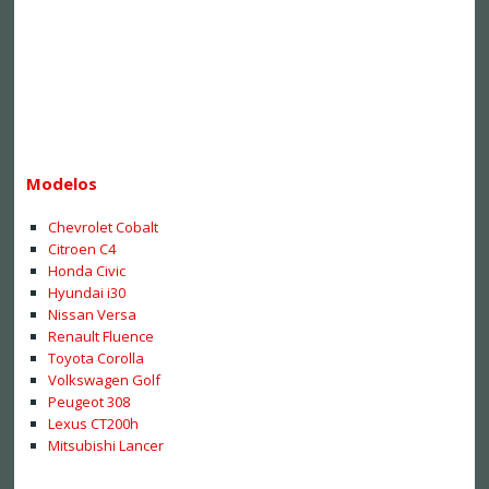
Modelos
Chevrolet Cobalt
Citroen C4
Honda Civic
Hyundai i30
Nissan Versa
Renault Fluence
Toyota Corolla
Volkswagen Golf
Peugeot 308
Lexus CT200h
Mitsubishi Lancer