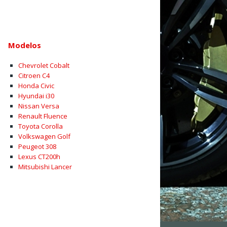
Modelos
Chevrolet Cobalt
Citroen C4
Honda Civic
Hyundai i30
Nissan Versa
Renault Fluence
Toyota Corolla
Volkswagen Golf
Peugeot 308
Lexus CT200h
Mitsubishi Lancer