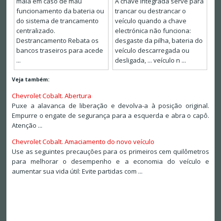
mala em caso de mau
A chave integrada serve para
funcionamento da bateria ou
trancar ou destrancar o
do sistema de trancamento
veículo quando a chave
centralizado.
electrónica não funciona:
Destrancamento Rebata os
desgaste da pilha, bateria do
bancos traseiros para acede
veículo descarregada ou
...
desligada, ... veículo n ...
Veja também:
Chevrolet Cobalt. Abertura
Puxe a alavanca de liberação e devolva-a à posição original.
Empurre o engate de segurança para a esquerda e abra o capô.
Atenção ...
Chevrolet Cobalt. Amaciamento do novo veículo
Use as seguintes precauções para os primeiros cem quilômetros
para melhorar o desempenho e a economia do veículo e
aumentar sua vida útil: Evite partidas com ...