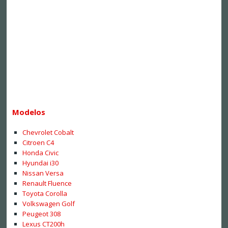
Modelos
Chevrolet Cobalt
Citroen C4
Honda Civic
Hyundai i30
Nissan Versa
Renault Fluence
Toyota Corolla
Volkswagen Golf
Peugeot 308
Lexus CT200h