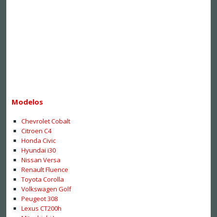
Modelos
Chevrolet Cobalt
Citroen C4
Honda Civic
Hyundai i30
Nissan Versa
Renault Fluence
Toyota Corolla
Volkswagen Golf
Peugeot 308
Lexus CT200h