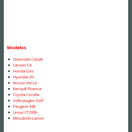
Modelos
Chevrolet Cobalt
Citroen C4
Honda Civic
Hyundai i30
Nissan Versa
Renault Fluence
Toyota Corolla
Volkswagen Golf
Peugeot 308
Lexus CT200h
Mitsubishi Lancer