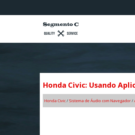
Honda Civic: Usando Apli
Honda Civic
/
Sistema de Áudio com Navegador
/