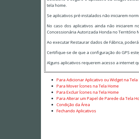
tela home.
Se aplicativos pré-instalados não iniciarem nor
No caso dos aplicativos ainda não iniciarem 
Concessionária Autorizada Honda no Território N
Ao executar Restaurar dados de Fábrica, poderá 
Certifique-se de que a configuração do GPS estej
Alguns aplicativos requerem acesso a internet q
Para Adicionar Aplicativo ou Widget na Tel
Para Mover Ícones na Tela Home
Para Excluir Ícones na Tela Home
Para Alterar um Papel de Parede da Tela 
Condição da Área
Fechando Aplicativos