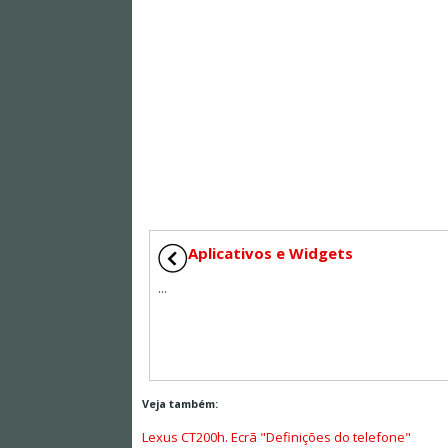
Aplicativos e Widgets
...
Veja também:
Lexus CT200h. Ecrã "Definições do telefone"