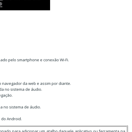
zado pelo smartphone e conexão Wi-Fi.
 navegador da web e assim por diante.
da no sistema de áudio.
vegação.
a no sistema de áudio.
 do Android.
cionado para adicionar um atalho daquele aplicativo ou ferramenta na