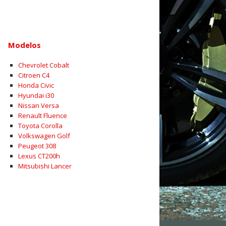
Modelos
Chevrolet Cobalt
Citroen C4
Honda Civic
Hyundai i30
Nissan Versa
Renault Fluence
Toyota Corolla
Volkswagen Golf
Peugeot 308
Lexus CT200h
Mitsubishi Lancer