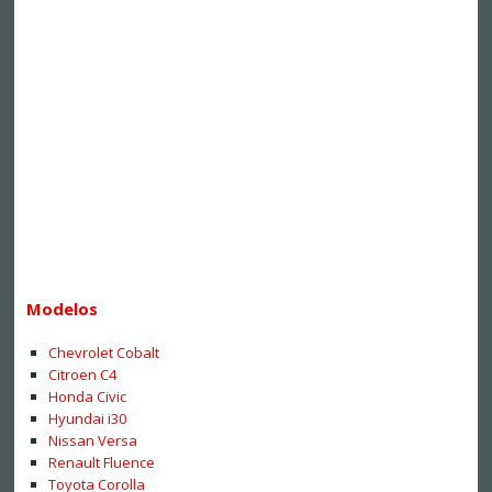
Modelos
Chevrolet Cobalt
Citroen C4
Honda Civic
Hyundai i30
Nissan Versa
Renault Fluence
Toyota Corolla