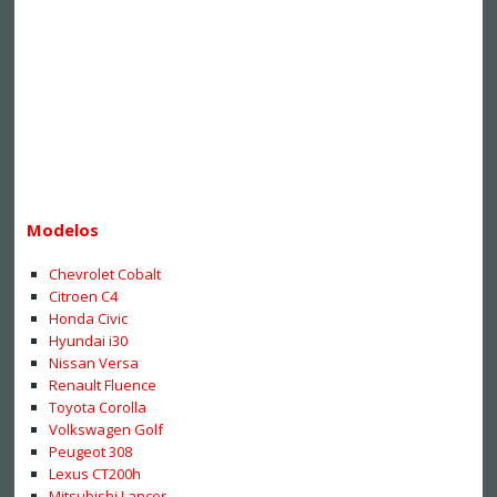
Modelos
Chevrolet Cobalt
Citroen C4
Honda Civic
Hyundai i30
Nissan Versa
Renault Fluence
Toyota Corolla
Volkswagen Golf
Peugeot 308
Lexus CT200h
Mitsubishi Lancer