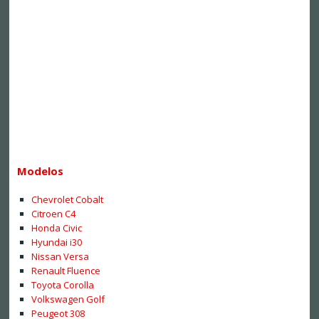
Modelos
Chevrolet Cobalt
Citroen C4
Honda Civic
Hyundai i30
Nissan Versa
Renault Fluence
Toyota Corolla
Volkswagen Golf
Peugeot 308