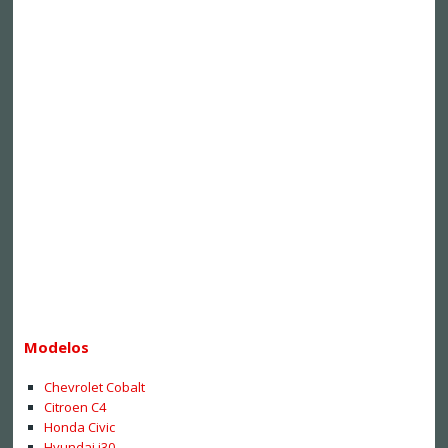
Modelos
Chevrolet Cobalt
Citroen C4
Honda Civic
Hyundai i30