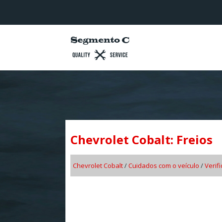
Chevrolet Cobalt: Freios
Chevrolet Cobalt
/
Cuidados com o veículo
/
Verif