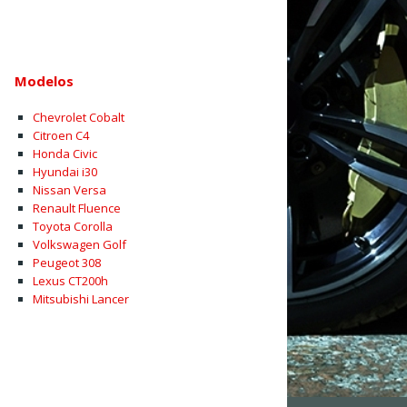
Modelos
Chevrolet Cobalt
Citroen C4
Honda Civic
Hyundai i30
Nissan Versa
Renault Fluence
Toyota Corolla
Volkswagen Golf
Peugeot 308
Lexus CT200h
Mitsubishi Lancer