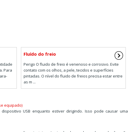
Fluído do freio
ntidade
Perigo O fluido de freio é venenoso e corrosivo. Evite
a. Para
contato com os olhos, a pele, tecidos e superfícies
ara-
pintadas. O nível do fluido de freios precisa estar entre
as m ...
(se equipado)
ispositivo USB enquanto estiver dirigindo. Isso pode causar uma