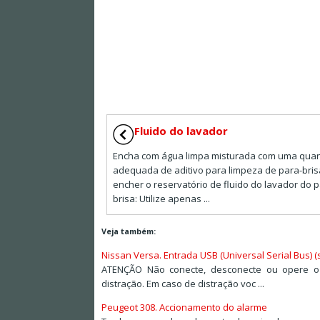
Fluido do lavador
Encha com água limpa misturada com uma qua
adequada de aditivo para limpeza de para-bris
encher o reservatório de fluido do lavador do p
brisa: Utilize apenas ...
Veja também:
Nissan Versa. Entrada USB (Universal Serial Bus) 
ATENÇÃO Não conecte, desconecte ou opere o d
distração. Em caso de distração voc ...
Peugeot 308. Accionamento do alarme