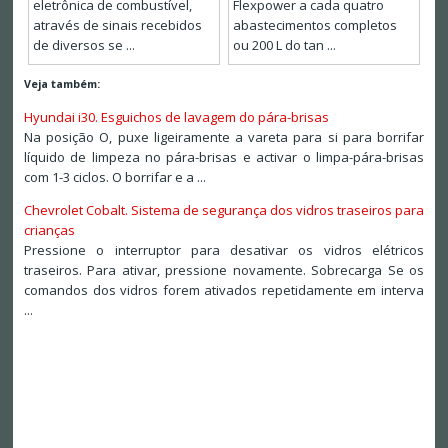
eletrônica de combustível,
Flexpower a cada quatro
através de sinais recebidos
abastecimentos completos
de diversos se ...
ou 200 L do tan ...
Veja também:
Hyundai i30. Esguichos de lavagem do pára-brisas
Na posição O, puxe ligeiramente a vareta para si para borrifar
líquido de limpeza no pára-brisas e activar o limpa-pára-brisas
com 1-3 ciclos. O borrifar e a ...
Chevrolet Cobalt. Sistema de segurança dos vidros traseiros para
crianças
Pressione o interruptor para desativar os vidros elétricos
traseiros. Para ativar, pressione novamente. Sobrecarga Se os
comandos dos vidros forem ativados repetidamente em interva
...