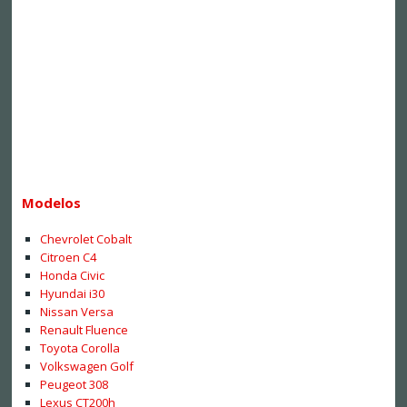
Modelos
Chevrolet Cobalt
Citroen C4
Honda Civic
Hyundai i30
Nissan Versa
Renault Fluence
Toyota Corolla
Volkswagen Golf
Peugeot 308
Lexus CT200h