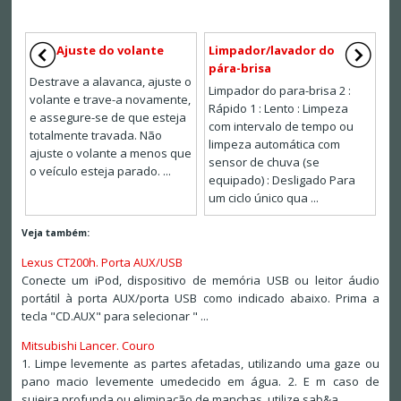
Ajuste do volante
Limpador/lavador do
pára-brisa
Destrave a alavanca, ajuste o
Limpador do para-brisa 2 :
volante e trave-a novamente,
Rápido 1 : Lento : Limpeza
e assegure-se de que esteja
com intervalo de tempo ou
totalmente travada. Não
limpeza automática com
ajuste o volante a menos que
sensor de chuva (se
o veículo esteja parado. ...
equipado) : Desligado Para
um ciclo único qua ...
Veja também:
Lexus CT200h. Porta AUX/USB
Conecte um iPod, dispositivo de memória USB ou leitor áudio
portátil à porta AUX/porta USB como indicado abaixo. Prima a
tecla "CD.AUX" para selecionar " ...
Mitsubishi Lancer. Couro
1. Limpe levemente as partes afetadas, utilizando uma gaze ou
pano macio levemente umedecido em água. 2. E m caso de
sujeira profunda ou eliminação de manchas, utilize sab&a ...